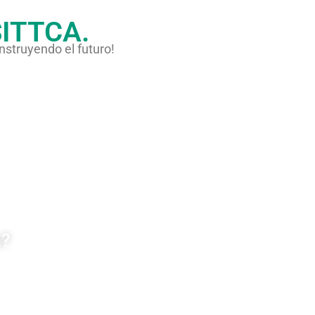
ITTCA.
onstruyendo el futuro!
a?