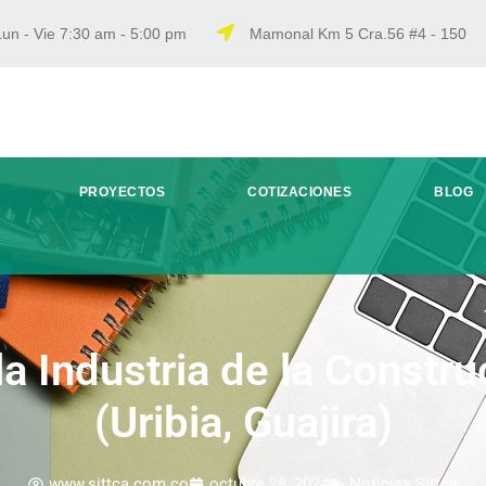
un - Vie 7:30 am - 5:00 pm
Mamonal Km 5 Cra.56 #4 - 150
PROYECTOS
COTIZACIONES
BLOG
a Industria de la Construc
(Uribia, Guajira)
www.sittca.com.co
octubre 28, 2024
Noticias Sittca