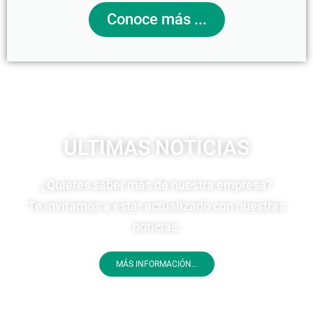
Conoce más ...
ÚLTIMAS NOTICIAS
¿Quieres saber más de nuestra empresa?
Te invitamos a estar actualizado con nuestras
noticias.
MÁS INFORMACIÓN...