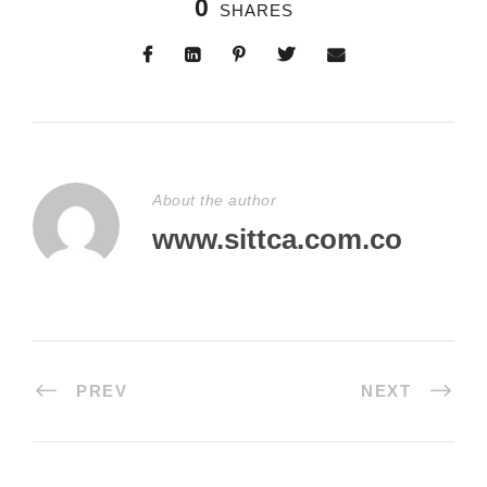
0
SHARES
About the author
www.sittca.com.co
PREV
NEXT